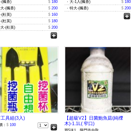
-(楓香)
$
180
‧
大-1入(楓香)
$
180
大-(楓香)
$
200
‧
特大-(楓香)
$
200
-(杜英)
$
160
-(杜英)
$
180
大-(杜英)
$
200
工具組(3入)
【超級V2】日菌鮑魚菇(純櫟
木)-1.1L( 窄口)
價：
$
100
買5送1，限門市自取