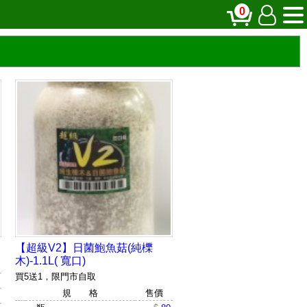
0
【超級V2】日菌鮑魚菇(純櫟
木)-1.1L( 寬口)
買5送1，限門市自取
規 格
售價