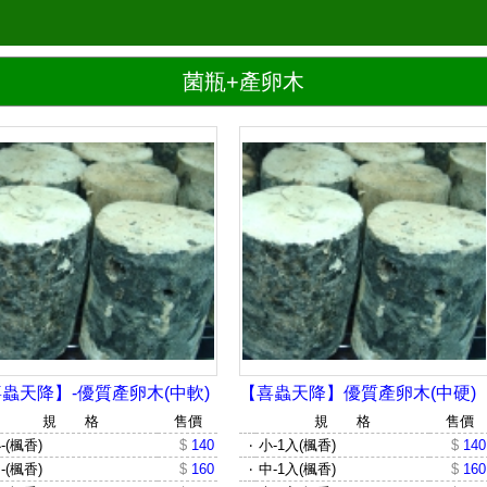
菌瓶+產卵木
蟲天降】-優質產卵木(中軟)
【喜蟲天降】優質產卵木(中硬)
規 格
售價
規 格
售價
-(楓香)
$
140
‧
小-1入(楓香)
$
140
-(楓香)
$
160
‧
中-1入(楓香)
$
160