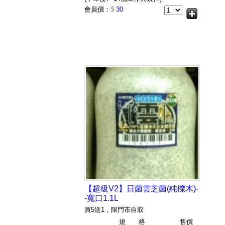
會員價：
$
30
【超級V2】日菌雲芝菌(純櫟木)-
-寬口1.1L
買5送1，限門市自取
規 格
售價