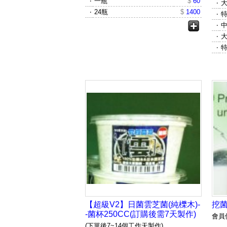
‧
一瓶
$
60
‧
大
‧
24瓶
$
1400
‧
特
‧
中
‧
大
‧
特
【超級V2】日菌雲芝菌(純櫟木)-
挖菌
-菌杯250CC(訂購後需7天製作)
會員
(下單後7~14個工作天製作)