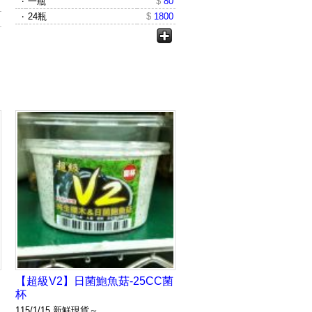
‧
一瓶
$
80
‧
24瓶
$
1800
【超級V2】日菌鮑魚菇-25CC菌
杯
115/1/15 新鮮現貨～