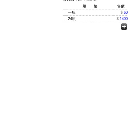
規 格
售價
‧
一瓶
$
60
‧
24瓶
$
1400