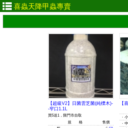
喜蟲
天降
甲蟲專賣
【超級V2】日菌雲芝菌(純櫟木)-
【喜
-窄口1.1L
買5送1，限門市自取
‧
小
規 格
售價
‧
中